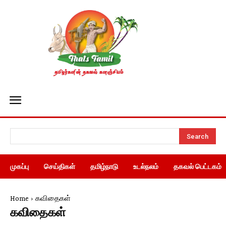
Search
முகப்பு
செய்திகள்
தமிழ்நாடு
உடல்நலம்
தகவல் பெட்டகம்
Home
கவிதைகள்
கவிதைகள்