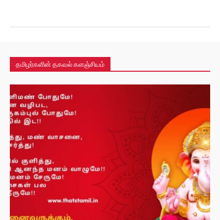
Egg Rate Today
TNPSC
ஆன்மீகம்
உடல்நலம்
செய்திகள்
தமிழ்
தமிழ்நாடு
தமிழர்களின் தகவல் களஞ்சியம்