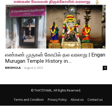
எண்கண் முருகன் கோயில் தல வரலாறு | Engan
Murugan Temple History in...
MRIDHULA
-
August 6, 2025
0
© THATSTAMIL. All Rights Reserved.
Terms and Condition
Privacy Policy
About us
Contact us